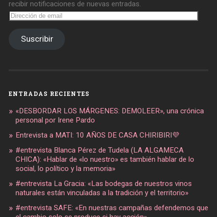
recibir notificaciones de nuevas entradas.
Dirección
de
email
Suscribir
ENTRADAS RECIENTES
«DESBORDAR LOS MÁRGENES: DEMOLEER», una crónica
personal por Irene Pardo
Entrevista a MATI: 10 AÑOS DE CASA CHIRIBIRI💜
#entrevista Blanca Pérez de Tudela (LA ALGAMECA
CHICA): «Hablar de «lo nuestro» es también hablar de lo
social, lo político y la memoria»
#entrevista La Gracia: «Las bodegas de nuestros vinos
naturales están vinculadas a la tradición y el territorio»
#entrevista SAFE: «En nuestras campañas defendemos que
el cambio solo se produce si hay acción»