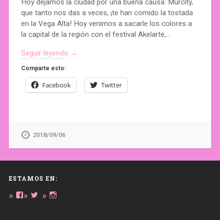
Hoy dejamos la ciudad por una buena causa: Murcity,
que tanto nos das a veces, ¡te han comido la tostada
en la Vega Alta! Hoy venimos a sacarle los colores a
la capital de la región con el festival Akelarte,…
Seguir leyendo →
Comparte esto:
Facebook
Twitter
2018/09/06
ESTAMOS EN:
Ver
Ver
Ver
perfil
perfil
perfil
de
de
de
daregirl
DARE_2B_GIRL
daretobegirl