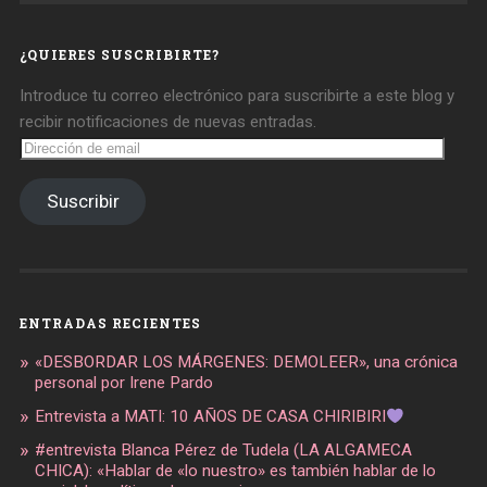
en
en
en
Facebook
Twitter
Instagram
¿QUIERES SUSCRIBIRTE?
Introduce tu correo electrónico para suscribirte a este blog y
recibir notificaciones de nuevas entradas.
Dirección
de
email
Suscribir
ENTRADAS RECIENTES
«DESBORDAR LOS MÁRGENES: DEMOLEER», una crónica
personal por Irene Pardo
Entrevista a MATI: 10 AÑOS DE CASA CHIRIBIRI
#entrevista Blanca Pérez de Tudela (LA ALGAMECA
CHICA): «Hablar de «lo nuestro» es también hablar de lo