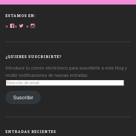
ESTAMOS EN:
Ver
Ver
Ver
perfil
perfil
perfil
de
de
de
daregirl
DARE_2B_GIRL
daretobegirl
en
en
en
Facebook
Twitter
Instagram
¿QUIERES SUSCRIBIRTE?
Introduce tu correo electrónico para suscribirte a este blog y
recibir notificaciones de nuevas entradas.
Dirección
de
email
Suscribir
ENTRADAS RECIENTES