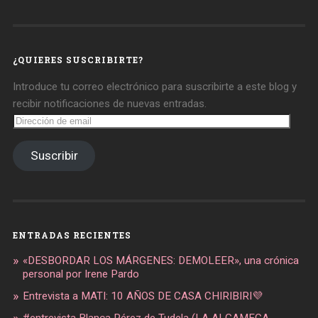
de
de
de
daregirl
DARE_2B_GIRL
daretobegirl
en
en
en
Facebook
Twitter
Instagram
¿QUIERES SUSCRIBIRTE?
Introduce tu correo electrónico para suscribirte a este blog y
recibir notificaciones de nuevas entradas.
Dirección
de
email
Suscribir
ENTRADAS RECIENTES
«DESBORDAR LOS MÁRGENES: DEMOLEER», una crónica
personal por Irene Pardo
Entrevista a MATI: 10 AÑOS DE CASA CHIRIBIRI💜