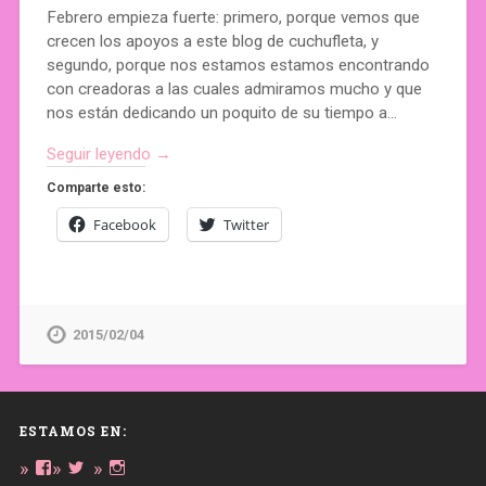
Febrero empieza fuerte: primero, porque vemos que
crecen los apoyos a este blog de cuchufleta, y
segundo, porque nos estamos estamos encontrando
con creadoras a las cuales admiramos mucho y que
nos están dedicando un poquito de su tiempo a…
Seguir leyendo →
Comparte esto:
Facebook
Twitter
2015/02/04
ESTAMOS EN:
Ver
Ver
Ver
perfil
perfil
perfil