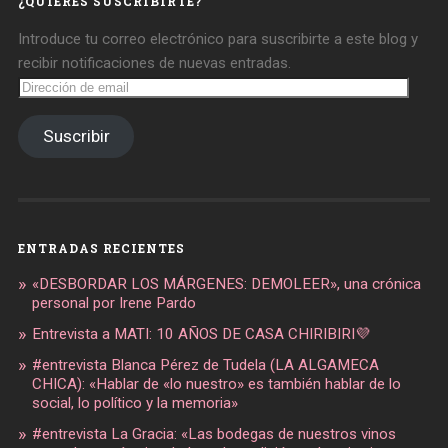
¿QUIERES SUSCRIBIRTE?
Introduce tu correo electrónico para suscribirte a este blog y
recibir notificaciones de nuevas entradas.
Dirección
de
email
Suscribir
ENTRADAS RECIENTES
«DESBORDAR LOS MÁRGENES: DEMOLEER», una crónica
personal por Irene Pardo
Entrevista a MATI: 10 AÑOS DE CASA CHIRIBIRI💜
#entrevista Blanca Pérez de Tudela (LA ALGAMECA
CHICA): «Hablar de «lo nuestro» es también hablar de lo
social, lo político y la memoria»
#entrevista La Gracia: «Las bodegas de nuestros vinos