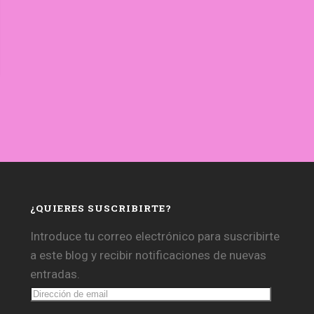
¿QUIERES SUSCRIBIRTE?
Introduce tu correo electrónico para suscribirte
a este blog y recibir notificaciones de nuevas
entradas.
Dirección
de
email