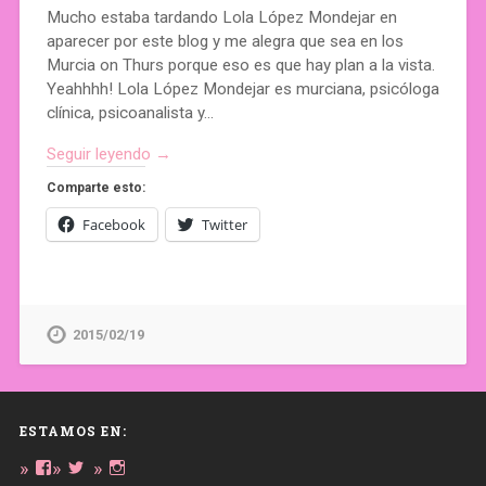
Mucho estaba tardando Lola López Mondejar en
aparecer por este blog y me alegra que sea en los
Murcia on Thurs porque eso es que hay plan a la vista.
Yeahhhh! Lola López Mondejar es murciana, psicóloga
clínica, psicoanalista y…
Seguir leyendo →
Comparte esto:
Facebook
Twitter
2015/02/19
ESTAMOS EN:
Ver
Ver
Ver
perfil
perfil
perfil