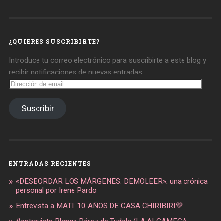
de
de
de
daregirl
DARE_2B_GIRL
daretobegirl
en
en
en
Facebook
Twitter
Instagram
¿QUIERES SUSCRIBIRTE?
Introduce tu correo electrónico para suscribirte a este blog y
recibir notificaciones de nuevas entradas.
Dirección
de
email
Suscribir
ENTRADAS RECIENTES
«DESBORDAR LOS MÁRGENES: DEMOLEER», una crónica
personal por Irene Pardo
Entrevista a MATI: 10 AÑOS DE CASA CHIRIBIRI💜