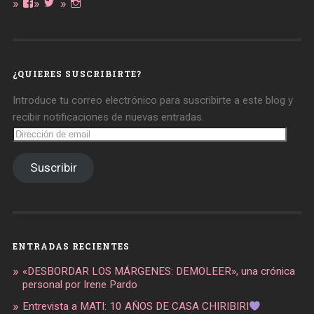
Ver
Ver
Ver
perfil
perfil
perfil
de
de
de
daregirl
DARE_2B_GIRL
daretobegirl
en
en
en
Facebook
Twitter
Instagram
¿QUIERES SUSCRIBIRTE?
Introduce tu correo electrónico para suscribirte a este blog y
recibir notificaciones de nuevas entradas.
Dirección
de
email
Suscribir
ENTRADAS RECIENTES
«DESBORDAR LOS MÁRGENES: DEMOLEER», una crónica
personal por Irene Pardo
Entrevista a MATI: 10 AÑOS DE CASA CHIRIBIRI