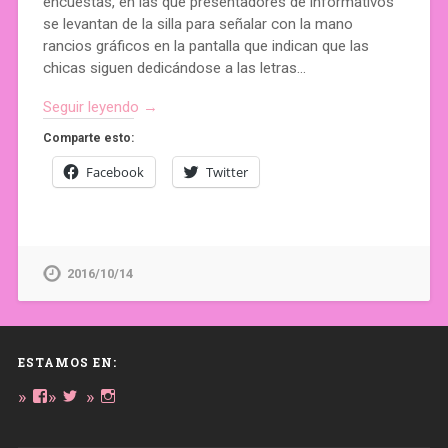
encuestas, en las que presentadores de informativos
se levantan de la silla para señalar con la mano
rancios gráficos en la pantalla que indican que las
chicas siguen dedicándose a las letras…
Seguir leyendo →
Comparte esto:
Facebook
Twitter
2016/10/14
ESTAMOS EN:
Ver
Ver
Ver
perfil
perfil
perfil
de
de
de
daregirl
DARE_2B_GIRL
daretobegirl