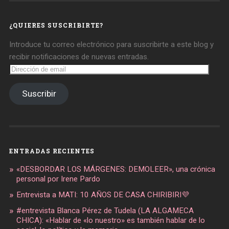
en
en
en
Facebook
Twitter
Instagram
¿QUIERES SUSCRIBIRTE?
Introduce tu correo electrónico para suscribirte a este blog y
recibir notificaciones de nuevas entradas.
Dirección
de
email
Suscribir
ENTRADAS RECIENTES
«DESBORDAR LOS MÁRGENES: DEMOLEER», una crónica
personal por Irene Pardo
Entrevista a MATI: 10 AÑOS DE CASA CHIRIBIRI💜
#entrevista Blanca Pérez de Tudela (LA ALGAMECA
CHICA): «Hablar de «lo nuestro» es también hablar de lo