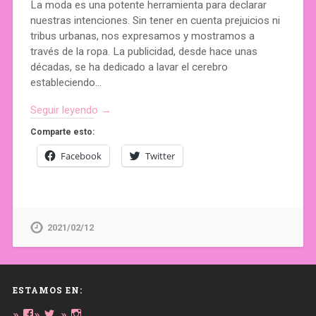
La moda es una potente herramienta para declarar
nuestras intenciones. Sin tener en cuenta prejuicios ni
tribus urbanas, nos expresamos y mostramos a
través de la ropa. La publicidad, desde hace unas
décadas, se ha dedicado a lavar el cerebro
estableciendo…
Seguir leyendo →
Comparte esto:
Facebook
Twitter
2021/02/12
ESTAMOS EN:
Ver
Ver
Ver