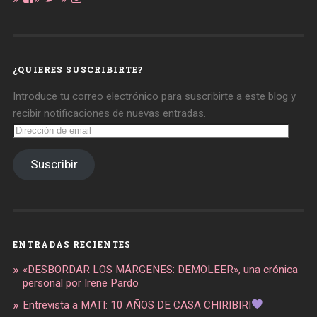
perfil
perfil
perfil
de
de
de
daregirl
DARE_2B_GIRL
daretobegirl
en
en
en
Facebook
Twitter
Instagram
¿QUIERES SUSCRIBIRTE?
Introduce tu correo electrónico para suscribirte a este blog y
recibir notificaciones de nuevas entradas.
Dirección
de
email
Suscribir
ENTRADAS RECIENTES
«DESBORDAR LOS MÁRGENES: DEMOLEER», una crónica
personal por Irene Pardo
Entrevista a MATI: 10 AÑOS DE CASA CHIRIBIRI