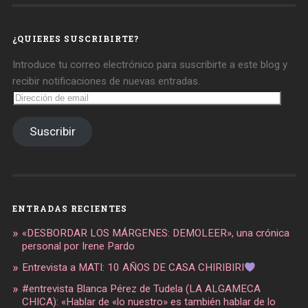
daregirl
DARE_2B_GIRL
daretobegirl
en
en
en
Facebook
Twitter
Instagram
¿QUIERES SUSCRIBIRTE?
Introduce tu correo electrónico para suscribirte a este blog y
recibir notificaciones de nuevas entradas.
Dirección
de
email
Suscribir
ENTRADAS RECIENTES
«DESBORDAR LOS MÁRGENES: DEMOLEER», una crónica
personal por Irene Pardo
Entrevista a MATI: 10 AÑOS DE CASA CHIRIBIRI
#entrevista Blanca Pérez de Tudela (LA ALGAMECA
CHICA): «Hablar de «lo nuestro» es también hablar de lo