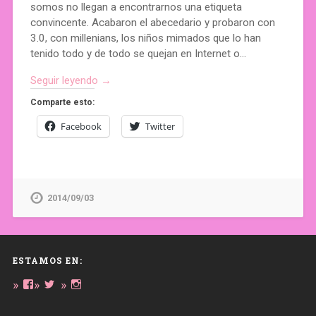
somos no llegan a encontrarnos una etiqueta
convincente. Acabaron el abecedario y probaron con
3.0, con millenians, los niños mimados que lo han
tenido todo y de todo se quejan en Internet o…
Seguir leyendo →
Comparte esto:
Facebook
Twitter
2014/09/03
ESTAMOS EN:
Ver
Ver
Ver
perfil
perfil
perfil
de
de
de