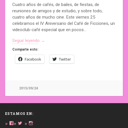
Cuatro años de cafés, de bailes, de fiestas, de
reuniones de amigos y de estudio, y sobre todo,
cuatro años de mucho cine. Este viernes 25
celebramos el IV Aniversario del Café de Ficciones, un
videoclub-café especial que en pocos…
Seguir leyendo →
Comparte esto:
Facebook
Twitter
2015/09/24
ESTAMOS EN:
Ver
Ver
Ver
perfil
perfil
perfil