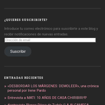
de
de
de
daregirl
DARE_2B_GIRL
daretobegirl
en
en
en
Facebook
Twitter
Instagram
¿QUIERES SUSCRIBIRTE?
Introduce tu correo electrónico para suscribirte a este blog y
recibir notificaciones de nuevas entradas.
Dirección
de
email
Suscribir
ENTRADAS RECIENTES
«DESBORDAR LOS MÁRGENES: DEMOLEER», una crónica
personal por Irene Pardo
Entrevista a MATI: 10 AÑOS DE CASA CHIRIBIRI💜