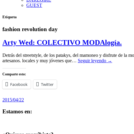
GUEST
Etiqueta
fashion revolution day
Arty Wed: COLECTIVO MODAlogía.
Detrás del streetstyle, de los patakys, del mamoneo y disfrute de l
artesanos. locales y muy jóvenes que…
Seguir leyendo →
Comparte esto:
Facebook
Twitter
2015/04/22
Estamos en:
Ver
Ver
Ver
perfil
perfil
perfil
de
de
de