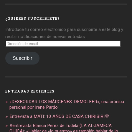
daregirl
DARE_2B_GIRL
daretobegirl
en
en
en
Facebook
Twitter
Instagram
¿QUIERES SUSCRIBIRTE?
Introduce tu correo electrónico para suscribirte a este blog y
recibir notificaciones de nuevas entradas.
Dirección
de
email
Suscribir
ENTRADAS RECIENTES
«DESBORDAR LOS MÁRGENES: DEMOLEER», una crónica
personal por Irene Pardo
Entrevista a MATI: 10 AÑOS DE CASA CHIRIBIRI💜
#entrevista Blanca Pérez de Tudela (LA ALGAMECA
CHICA): «Hablar de «lo nuestro» es también hablar de lo