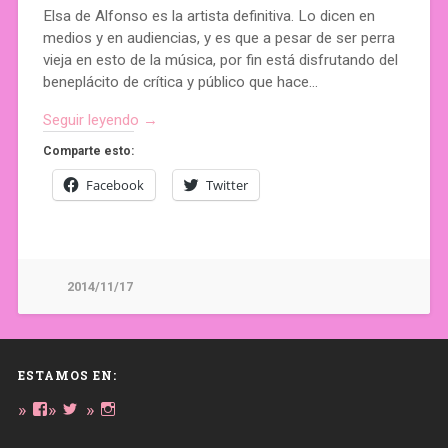
Elsa de Alfonso es la artista definitiva. Lo dicen en
medios y en audiencias, y es que a pesar de ser perra
vieja en esto de la música, por fin está disfrutando del
beneplácito de crítica y público que hace…
Seguir leyendo →
Comparte esto:
Facebook
Twitter
2014/11/17
ESTAMOS EN:
Ver
Ver
Ver
perfil
perfil
perfil
de
de
de