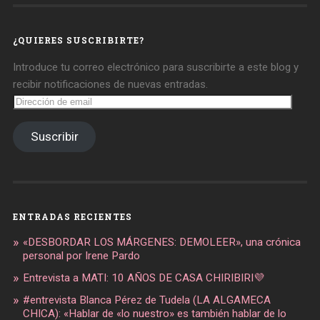
daregirl
DARE_2B_GIRL
daretobegirl
en
en
en
Facebook
Twitter
Instagram
¿QUIERES SUSCRIBIRTE?
Introduce tu correo electrónico para suscribirte a este blog y
recibir notificaciones de nuevas entradas.
Dirección
de
email
Suscribir
ENTRADAS RECIENTES
«DESBORDAR LOS MÁRGENES: DEMOLEER», una crónica
personal por Irene Pardo
Entrevista a MATI: 10 AÑOS DE CASA CHIRIBIRI💜
#entrevista Blanca Pérez de Tudela (LA ALGAMECA
CHICA): «Hablar de «lo nuestro» es también hablar de lo