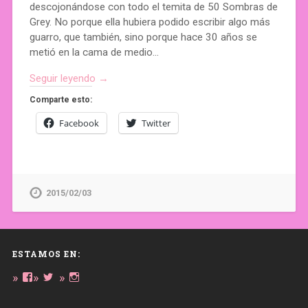
descojonándose con todo el temita de 50 Sombras de
Grey. No porque ella hubiera podido escribir algo más
guarro, que también, sino porque hace 30 años se
metió en la cama de medio…
Seguir leyendo →
Comparte esto:
Facebook
Twitter
2015/02/03
ESTAMOS EN:
Ver
Ver
Ver
perfil
perfil
perfil
de
de
de