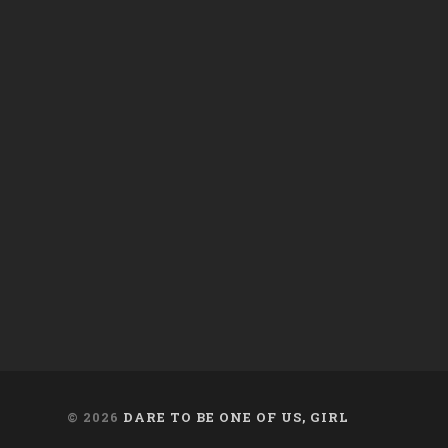
daregirl
DARE_2B_GIRL
daretobegirl
en
en
en
Facebook
Twitter
Instagram
© 2026
DARE TO BE ONE OF US, GIRL