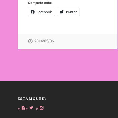
Comparte esto:
Facebook
Twitter
2014/05/06
ESTAMOS EN:
Ver
Ver
Ver
perfil
perfil
perfil
de
de
de