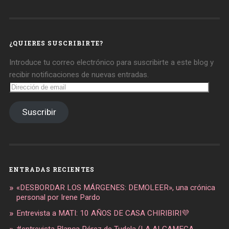
de
de
de
daregirl
DARE_2B_GIRL
daretobegirl
en
en
en
Facebook
Twitter
Instagram
¿QUIERES SUSCRIBIRTE?
Introduce tu correo electrónico para suscribirte a este blog y
recibir notificaciones de nuevas entradas.
Dirección
de
email
Suscribir
ENTRADAS RECIENTES
«DESBORDAR LOS MÁRGENES: DEMOLEER», una crónica
personal por Irene Pardo
Entrevista a MATI: 10 AÑOS DE CASA CHIRIBIRI💜