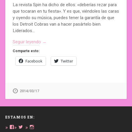
La revista Spin ha dicho de ellos: «deberías rezar para
que tocaran en tu fiesta». Y es que, viéndoles las caras
y oyendo su música, puedes tener la garantía de que
los Detroit Cobras van a hacer pasártelo bien.
Liderados…
Seguir leyendo →
Comparte esto:
Facebook
Twitter
2014/03/17
ESTAMOS EN:
Ver
Ver
Ver
perfil
perfil
perfil