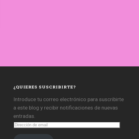
¿QUIERES SUSCRIBIRTE?
Introduce tu correo electrónico para suscribirte
a este blog y recibir notificaciones de nuevas
entradas.
Dirección
de
email