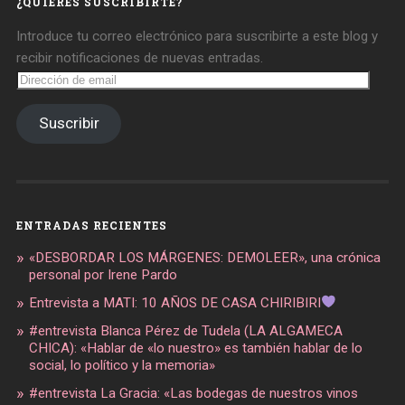
¿QUIERES SUSCRIBIRTE?
Introduce tu correo electrónico para suscribirte a este blog y
recibir notificaciones de nuevas entradas.
Dirección
de
email
Suscribir
ENTRADAS RECIENTES
«DESBORDAR LOS MÁRGENES: DEMOLEER», una crónica
personal por Irene Pardo
Entrevista a MATI: 10 AÑOS DE CASA CHIRIBIRI
#entrevista Blanca Pérez de Tudela (LA ALGAMECA
CHICA): «Hablar de «lo nuestro» es también hablar de lo
social, lo político y la memoria»
#entrevista La Gracia: «Las bodegas de nuestros vinos