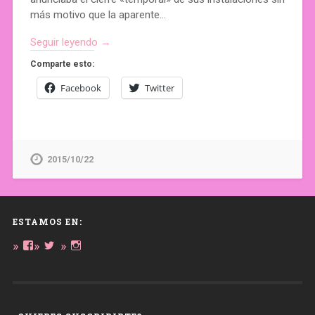
más motivo que la aparente…
Seguir leyendo →
Comparte esto:
Facebook
Twitter
2015/10/22
ESTAMOS EN:
Ver
Ver
Ver
perfil
perfil
perfil
de
de
de
daregirl
DARE_2B_GIRL
daretobegirl
en
en
en
Facebook
Twitter
Instagram