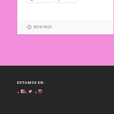
2014/10/21
ESTAMOS EN:
Ver
Ver
Ver
perfil
perfil
perfil
de
de
de
daregirl
DARE_2B_GIRL
daretobegirl
en
en
en
Facebook
Twitter
Instagram