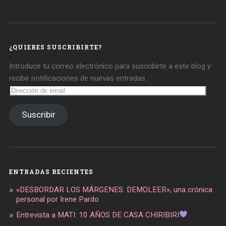
perfil
perfil
perfil
de
de
de
daregirl
DARE_2B_GIRL
daretobegirl
en
en
en
Facebook
Twitter
Instagram
¿QUIERES SUSCRIBIRTE?
Introduce tu correo electrónico para suscribirte a este blog y
recibir notificaciones de nuevas entradas.
Dirección
de
email
Suscribir
ENTRADAS RECIENTES
«DESBORDAR LOS MÁRGENES: DEMOLEER», una crónica
personal por Irene Pardo
Entrevista a MATI: 10 AÑOS DE CASA CHIRIBIRI