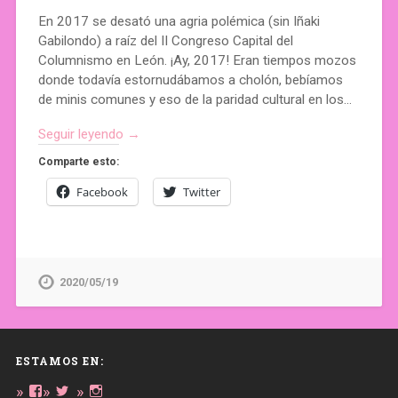
En 2017 se desató una agria polémica (sin Iñaki
Gabilondo) a raíz del II Congreso Capital del
Columnismo en León. ¡Ay, 2017! Eran tiempos mozos
donde todavía estornudábamos a cholón, bebíamos
de minis comunes y eso de la paridad cultural en los…
Seguir leyendo →
Comparte esto:
Facebook
Twitter
2020/05/19
ESTAMOS EN:
Ver
Ver
Ver