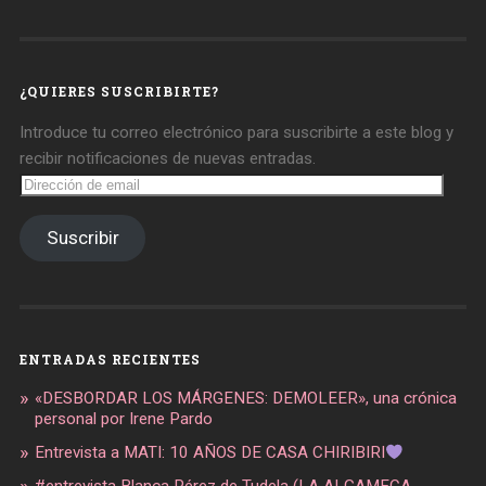
de
de
de
daregirl
DARE_2B_GIRL
daretobegirl
en
en
en
Facebook
Twitter
Instagram
¿QUIERES SUSCRIBIRTE?
Introduce tu correo electrónico para suscribirte a este blog y
recibir notificaciones de nuevas entradas.
Dirección
de
email
Suscribir
ENTRADAS RECIENTES
«DESBORDAR LOS MÁRGENES: DEMOLEER», una crónica
personal por Irene Pardo
Entrevista a MATI: 10 AÑOS DE CASA CHIRIBIRI