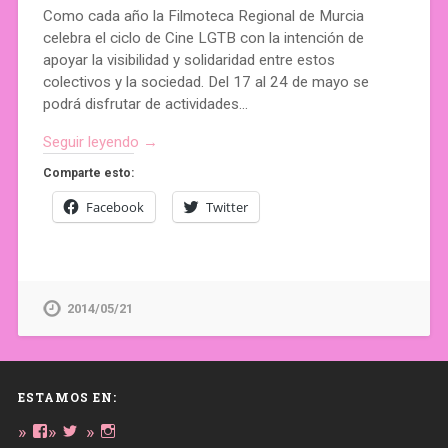
Como cada año la Filmoteca Regional de Murcia
celebra el ciclo de Cine LGTB con la intención de
apoyar la visibilidad y solidaridad entre estos
colectivos y la sociedad. Del 17 al 24 de mayo se
podrá disfrutar de actividades…
Seguir leyendo →
Comparte esto:
Facebook
Twitter
2014/05/21
ESTAMOS EN:
Ver
Ver
Ver
perfil
perfil
perfil