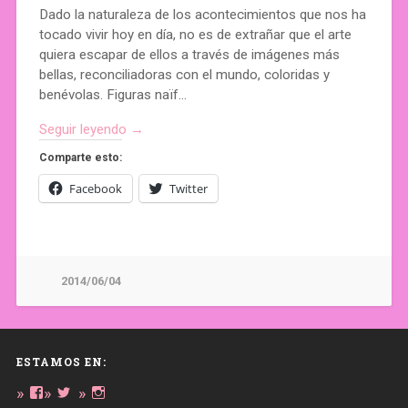
Dado la naturaleza de los acontecimientos que nos ha
tocado vivir hoy en día, no es de extrañar que el arte
quiera escapar de ellos a través de imágenes más
bellas, reconciliadoras con el mundo, coloridas y
benévolas. Figuras naïf…
Seguir leyendo →
Comparte esto:
Facebook
Twitter
2014/06/04
ESTAMOS EN:
Ver
Ver
Ver
perfil
perfil
perfil