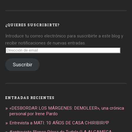
de
de
de
daregirl
DARE_2B_GIRL
daretobegirl
en
en
en
Facebook
Twitter
Instagram
¿QUIERES SUSCRIBIRTE?
Introduce tu correo electrónico para suscribirte a este blog y
recibir notificaciones de nuevas entradas.
Dirección
de
email
Suscribir
ENTRADAS RECIENTES
«DESBORDAR LOS MÁRGENES: DEMOLEER», una crónica
personal por Irene Pardo
Entrevista a MATI: 10 AÑOS DE CASA CHIRIBIRI💜