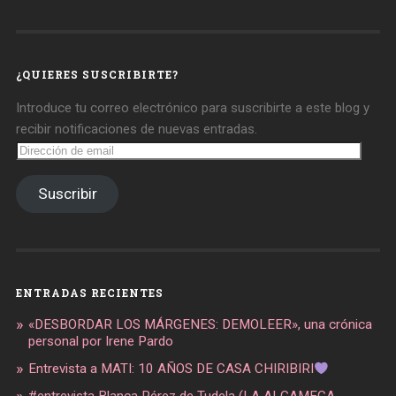
de
de
de
daregirl
DARE_2B_GIRL
daretobegirl
en
en
en
Facebook
Twitter
Instagram
¿QUIERES SUSCRIBIRTE?
Introduce tu correo electrónico para suscribirte a este blog y
recibir notificaciones de nuevas entradas.
Dirección
de
email
Suscribir
ENTRADAS RECIENTES
«DESBORDAR LOS MÁRGENES: DEMOLEER», una crónica
personal por Irene Pardo
Entrevista a MATI: 10 AÑOS DE CASA CHIRIBIRI