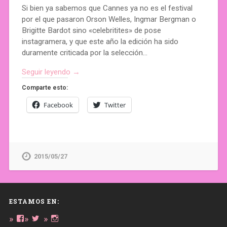
Si bien ya sabemos que Cannes ya no es el festival
por el que pasaron Orson Welles, Ingmar Bergman o
Brigitte Bardot sino «celebritites» de pose
instagramera, y que este año la edición ha sido
duramente criticada por la selección…
Seguir leyendo →
Comparte esto:
Facebook
Twitter
2015/05/27
ESTAMOS EN:
Ver
Ver
Ver
perfil
perfil
perfil