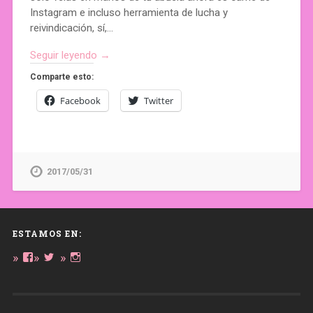
Instagram e incluso herramienta de lucha y
reivindicación, sí,…
Seguir leyendo →
Comparte esto:
Facebook
Twitter
2017/05/31
ESTAMOS EN:
Ver
Ver
Ver
perfil
perfil
perfil
de
de
de
daregirl
DARE_2B_GIRL
daretobegirl
en
en
en
Facebook
Twitter
Instagram