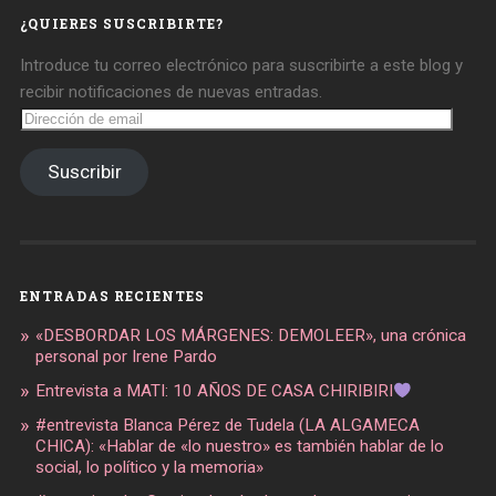
¿QUIERES SUSCRIBIRTE?
Introduce tu correo electrónico para suscribirte a este blog y
recibir notificaciones de nuevas entradas.
Dirección
de
email
Suscribir
ENTRADAS RECIENTES
«DESBORDAR LOS MÁRGENES: DEMOLEER», una crónica
personal por Irene Pardo
Entrevista a MATI: 10 AÑOS DE CASA CHIRIBIRI
#entrevista Blanca Pérez de Tudela (LA ALGAMECA
CHICA): «Hablar de «lo nuestro» es también hablar de lo
social, lo político y la memoria»