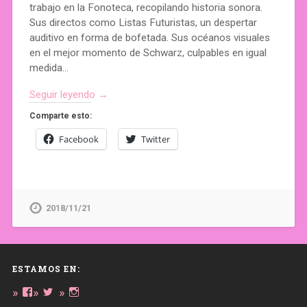
trabajo en la Fonoteca, recopilando historia sonora.
Sus directos como Listas Futuristas, un despertar
auditivo en forma de bofetada. Sus océanos visuales
en el mejor momento de Schwarz, culpables en igual
medida…
Seguir leyendo →
Comparte esto:
Facebook
Twitter
2018/11/21
ESTAMOS EN:
Ver
Ver
Ver
perfil
perfil
perfil