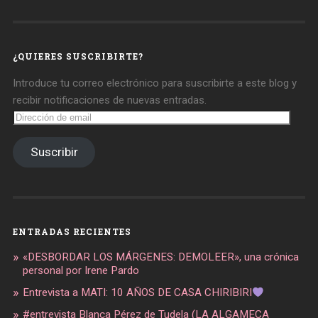
de
de
de
daregirl
DARE_2B_GIRL
daretobegirl
en
en
en
Facebook
Twitter
Instagram
¿QUIERES SUSCRIBIRTE?
Introduce tu correo electrónico para suscribirte a este blog y
recibir notificaciones de nuevas entradas.
Dirección
de
email
Suscribir
ENTRADAS RECIENTES
«DESBORDAR LOS MÁRGENES: DEMOLEER», una crónica
personal por Irene Pardo
Entrevista a MATI: 10 AÑOS DE CASA CHIRIBIRI
#entrevista Blanca Pérez de Tudela (LA ALGAMECA