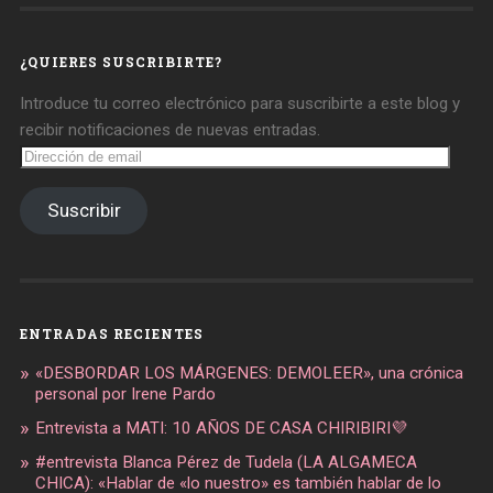
daregirl
DARE_2B_GIRL
daretobegirl
en
en
en
Facebook
Twitter
Instagram
¿QUIERES SUSCRIBIRTE?
Introduce tu correo electrónico para suscribirte a este blog y
recibir notificaciones de nuevas entradas.
Dirección
de
email
Suscribir
ENTRADAS RECIENTES
«DESBORDAR LOS MÁRGENES: DEMOLEER», una crónica
personal por Irene Pardo
Entrevista a MATI: 10 AÑOS DE CASA CHIRIBIRI💜
#entrevista Blanca Pérez de Tudela (LA ALGAMECA
CHICA): «Hablar de «lo nuestro» es también hablar de lo