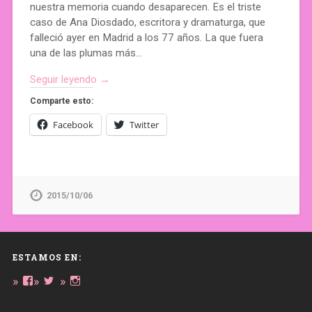
nuestra memoria cuando desaparecen. Es el triste
caso de Ana Diosdado, escritora y dramaturga, que
falleció ayer en Madrid a los 77 años. La que fuera
una de las plumas más…
Seguir leyendo →
Comparte esto:
Facebook
Twitter
2015/10/06
ESTAMOS EN:
Ver
Ver
Ver
perfil
perfil
perfil
de
de
de