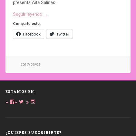
presenta Aíta Salinas…
Seguir leyendo →
Comparte esto:
Facebook
Twitter
2017/05/04
ESTAMOS EN:
Ver
Ver
Ver
perfil
perfil
perfil
de
de
de
daregirl
DARE_2B_GIRL
daretobegirl
en
en
en
Facebook
Twitter
Instagram
¿QUIERES SUSCRIBIRTE?