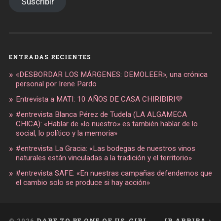
Suscribir
ENTRADAS RECIENTES
«DESBORDAR LOS MÁRGENES: DEMOLEER», una crónica
personal por Irene Pardo
Entrevista a MATI: 10 AÑOS DE CASA CHIRIBIRI💜
#entrevista Blanca Pérez de Tudela (LA ALGAMECA
CHICA): «Hablar de «lo nuestro» es también hablar de lo
social, lo político y la memoria»
#entrevista La Gracia: «Las bodegas de nuestros vinos
naturales están vinculadas a la tradición y el territorio»
#entrevista SAFE: «En nuestras campañas defendemos que
el cambio solo se produce si hay acción»
© 2026
DARE TO BE ONE OF US, GIRL
IR ARRIBA ↑