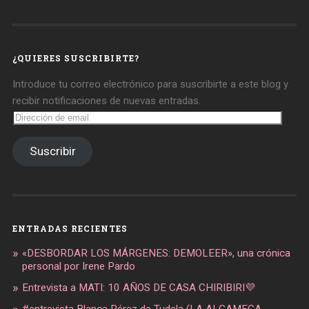
de
de
de
daregirl
DARE_2B_GIRL
daretobegirl
en
en
en
Facebook
Twitter
Instagram
¿QUIERES SUSCRIBIRTE?
Introduce tu correo electrónico para suscribirte a este blog y
recibir notificaciones de nuevas entradas.
Dirección
de
email
Suscribir
ENTRADAS RECIENTES
«DESBORDAR LOS MÁRGENES: DEMOLEER», una crónica
personal por Irene Pardo
Entrevista a MATI: 10 AÑOS DE CASA CHIRIBIRI💜