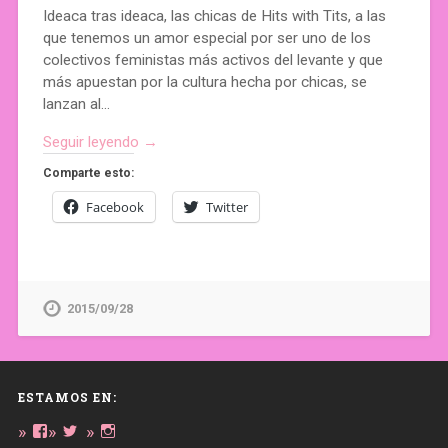
Ideaca tras ideaca, las chicas de Hits with Tits, a las
que tenemos un amor especial por ser uno de los
colectivos feministas más activos del levante y que
más apuestan por la cultura hecha por chicas, se
lanzan al…
Seguir leyendo →
Comparte esto:
Facebook
Twitter
2015/09/28
ESTAMOS EN:
Ver
Ver
Ver
perfil
perfil
perfil