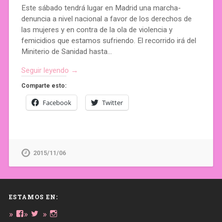
Este sábado tendrá lugar en Madrid una marcha-
denuncia a nivel nacional a favor de los derechos de
las mujeres y en contra de la ola de violencia y
femicidios que estamos sufriendo. El recorrido irá del
Miniterio de Sanidad hasta…
Seguir leyendo →
Comparte esto:
Facebook
Twitter
2015/11/06
ESTAMOS EN:
Ver
Ver
Ver
perfil
perfil
perfil