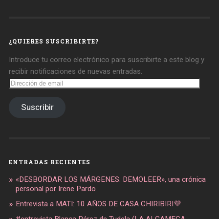
de
de
de
daregirl
DARE_2B_GIRL
daretobegirl
en
en
en
Facebook
Twitter
Instagram
¿QUIERES SUSCRIBIRTE?
Introduce tu correo electrónico para suscribirte a este blog y
recibir notificaciones de nuevas entradas.
Dirección
de
email
Suscribir
ENTRADAS RECIENTES
«DESBORDAR LOS MÁRGENES: DEMOLEER», una crónica
personal por Irene Pardo
Entrevista a MATI: 10 AÑOS DE CASA CHIRIBIRI💜