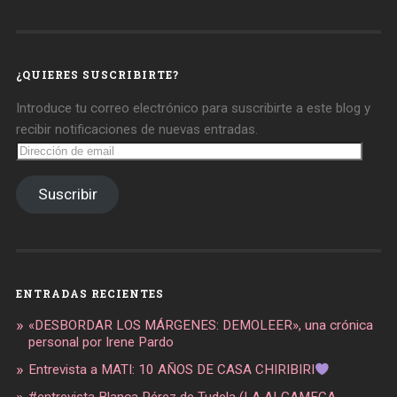
de
de
de
daregirl
DARE_2B_GIRL
daretobegirl
en
en
en
Facebook
Twitter
Instagram
¿QUIERES SUSCRIBIRTE?
Introduce tu correo electrónico para suscribirte a este blog y
recibir notificaciones de nuevas entradas.
Dirección
de
email
Suscribir
ENTRADAS RECIENTES
«DESBORDAR LOS MÁRGENES: DEMOLEER», una crónica
personal por Irene Pardo
Entrevista a MATI: 10 AÑOS DE CASA CHIRIBIRI