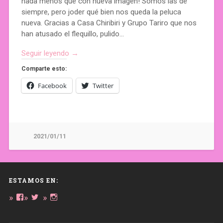
nada menos que con nueva imagen! Somos las de
siempre, pero joder qué bien nos queda la peluca
nueva. Gracias a Casa Chiribiri y Grupo Tariro que nos
han atusado el flequillo, pulido…
Seguir leyendo →
Comparte esto:
Facebook
Twitter
2021/01/11
ESTAMOS EN:
Ver
Ver
Ver
perfil
perfil
perfil
de
de
de
daregirl
DARE_2B_GIRL
daretobegirl