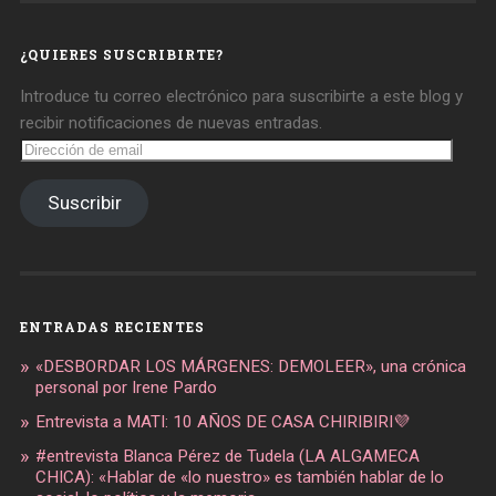
en
en
en
Facebook
Twitter
Instagram
¿QUIERES SUSCRIBIRTE?
Introduce tu correo electrónico para suscribirte a este blog y
recibir notificaciones de nuevas entradas.
Dirección
de
email
Suscribir
ENTRADAS RECIENTES
«DESBORDAR LOS MÁRGENES: DEMOLEER», una crónica
personal por Irene Pardo
Entrevista a MATI: 10 AÑOS DE CASA CHIRIBIRI💜
#entrevista Blanca Pérez de Tudela (LA ALGAMECA
CHICA): «Hablar de «lo nuestro» es también hablar de lo