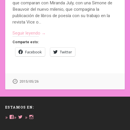
que comparan con Miranda July, con una Simone de
Beauvoir del nuevo milenio, que compagina la
publicación de libros de poesía con su trabajo en la
revista Vice o…
Seguir leyendo →
Comparte esto:
Facebook
Twitter
2015/05/26
ESTAMOS EN:
Ver
Ver
Ver
perfil
perfil
perfil
de
de
de