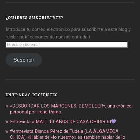
daregirl
DARE_2B_GIRL
daretobegirl
en
en
en
Facebook
Twitter
Instagram
¿QUIERES SUSCRIBIRTE?
Introduce tu correo electrónico para suscribirte a este blog y
recibir notificaciones de nuevas entradas.
Dirección
de
email
Suscribir
ENTRADAS RECIENTES
«DESBORDAR LOS MÁRGENES: DEMOLEER», una crónica
personal por Irene Pardo
Entrevista a MATI: 10 AÑOS DE CASA CHIRIBIRI
#entrevista Blanca Pérez de Tudela (LA ALGAMECA
CHICA): «Hablar de «lo nuestro» es también hablar de lo