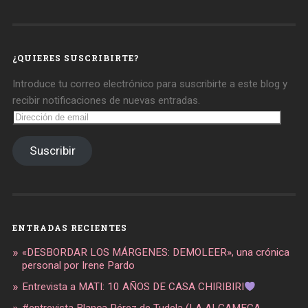
de
de
de
daregirl
DARE_2B_GIRL
daretobegirl
en
en
en
Facebook
Twitter
Instagram
¿QUIERES SUSCRIBIRTE?
Introduce tu correo electrónico para suscribirte a este blog y
recibir notificaciones de nuevas entradas.
Dirección
de
email
Suscribir
ENTRADAS RECIENTES
«DESBORDAR LOS MÁRGENES: DEMOLEER», una crónica
personal por Irene Pardo
Entrevista a MATI: 10 AÑOS DE CASA CHIRIBIRI