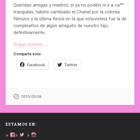
Queridas amigas y madres, si ya no podéis ni ir a ca**
tranquilas, habéis cambiado el Chanel por la colonia
Nenuco y la última fiesta en la que estuvisteis fue la de
cumpleaños de algún amiguito de vuestro hijo,
definitivamente…
Seguir leyendo →
Comparte esto:
Facebook
Twitter
2015/03/06
ESTAMOS EN:
Ver
Ver
Ver
perfil
perfil
perfil